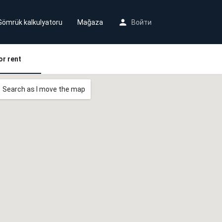
Gömrük kalkulyatoru
Mağaza
Войти
or rent
Search as I move the map