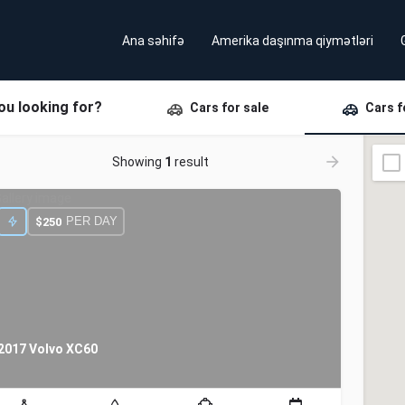
Ana səhifə
Amerika daşınma qiymətləri
ou looking for?
Cars for sale
Cars f
Showing
1
result
PER DAY
$
250
2017 Volvo XC60